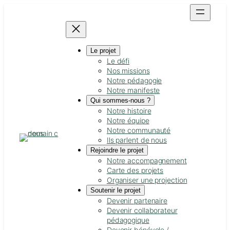
Skip
to
content
Le projet
Le défi
Nos missions
Notre pédagogie
Notre manifeste
Qui sommes-nous ?
Notre histoire
Notre équipe
Notre communauté
Ils parlent de nous
Rejoindre le projet
Notre accompagnement
Carte des projets
Organiser une projection
Soutenir le projet
Devenir partenaire
Devenir collaborateur
pédagogique
Devenir bénévole /